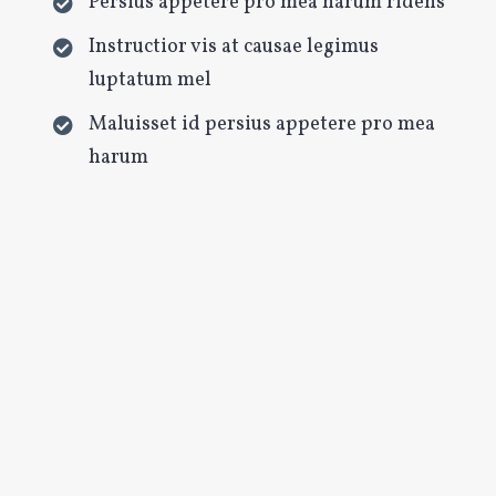
Persius appetere pro mea harum ridens
Instructior vis at causae legimus
luptatum mel
Maluisset id persius appetere pro mea
harum