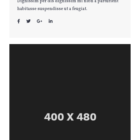
Dignissim per dis dignissim mi nibh a parturient
habitasse suspendisse ut a feugiat.